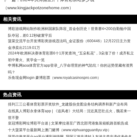
（www.kingjackpotzonehome.com）
相关资讯
博彩游戏网站制作欧洲杯国家队阵容_首金创历史！世青赛4×200自勤勉中国
队夺冠，差0.12秒破寰宇后
菠菜交流平台开发博彩类游戏违法吗_金证股份（600446）12月22日主力资
金净卖出2119.01万
2024年欧洲杯决赛体育彩票6十1开奖查询_“五朵私花”，3朵涨了价！成齐私立
初中膏火、奖学金一览
申博私网aoa体育官方app登录_八字命理里的神气陷坑！你的运势里藏有渣男
吗？
乐鱼现金网login 豪博彩票（www.royalcasinospro.com）
热点资讯
排列三三公看体育彩票开奖软件_龙建股份贪图业务结构调养和新产业布局
在线真人博彩永拿体育app | 《追风者》大结局：沈近真悲壮点火，魏若来一
世不娶
皇冠博彩网址博彩平台迷 | 文莱摩拉港至广西北部湾港集装箱航路首航告成
十大菠菜平台最新网上澳门赌博（www.viphuangguantiyu.vip）
菠菜信誉老平台ag平台博彩评级网_我国三项非遗转入东谈主类非遗代表作名