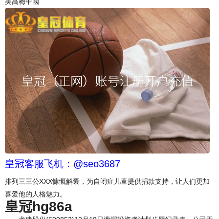
美高梅中國
皇冠客服飞机：@seo3687
排列三三公XXX慷慨解囊，为自闭症儿童提供捐款支持，让人们更加
喜爱他的人格魅力。
皇冠hg86a