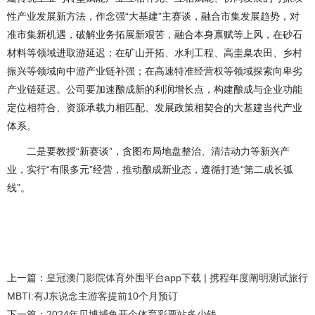
性产业发展新方法，作念强“大基建”主赛谈，融合市集发展趋势，对
准市集新机遇，破解业务拓展新艰苦，融合本身禀赋等上风，在砂石
材料等领域进取游延迟；在矿山开拓、水利工程、高圭臬农田、乡村
振兴等领域向中游产业链补强；在高速特准经营权等领域探索向卑劣
产业链延迟。公司要加速酿成新的利润增长点，构建酿成与企业功能
定位相符合、资源承载力相匹配、发展政策相契合的大基建当代产业
体系。
二是要教授“新赛谈”，贪图布局地盘整治、清洁动力等新兴产
业，实行“有限多元”经营，推动酿成新业态，遵循打造“第二成长弧
线”。
上一篇：
皇冠澳门影院体育外围平台app下载 | 携程年度阐明测试旅行
MBTI:有J东说念主游客提前10个月预订
下一篇：
2024年贝博捕鱼开个体育彩票站多少钱