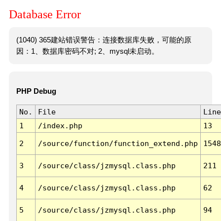
Database Error
(1040) 365建站错误警告：连接数据库失败，可能的原
因：1、数据库密码不对; 2、mysql未启动。
PHP Debug
No.
File
Line
1
/index.php
13
2
/source/function/function_extend.php
1548
3
/source/class/jzmysql.class.php
211
4
/source/class/jzmysql.class.php
62
5
/source/class/jzmysql.class.php
94