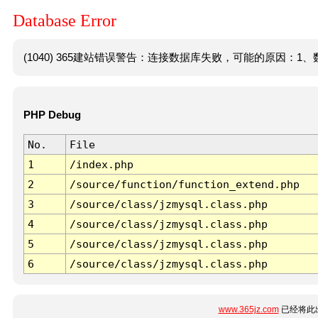
Database Error
(1040) 365建站错误警告：连接数据库失败，可能的原因：1、数
PHP Debug
No.
File
1
/index.php
2
/source/function/function_extend.php
3
/source/class/jzmysql.class.php
4
/source/class/jzmysql.class.php
5
/source/class/jzmysql.class.php
6
/source/class/jzmysql.class.php
www.365jz.com
已经将此