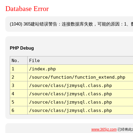
Database Error
(1040) 365建站错误警告：连接数据库失败，可能的原因：1、数
PHP Debug
No.
File
1
/index.php
2
/source/function/function_extend.php
3
/source/class/jzmysql.class.php
4
/source/class/jzmysql.class.php
5
/source/class/jzmysql.class.php
6
/source/class/jzmysql.class.php
www.365jz.com
已经将此