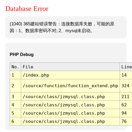
Database Error
(1040) 365建站错误警告：连接数据库失败，可能的原
因：1、数据库密码不对; 2、mysql未启动。
PHP Debug
No.
File
Line
1
/index.php
14
2
/source/function/function_extend.php
324
3
/source/class/jzmysql.class.php
211
4
/source/class/jzmysql.class.php
62
5
/source/class/jzmysql.class.php
94
6
/source/class/jzmysql.class.php
76