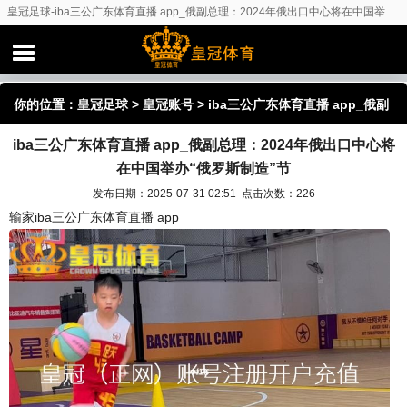
皇冠足球-iba三公广东体育直播 app_俄副总理：2024年俄出口中心将在中国举
办“俄罗斯制造”节
你的位置：
皇冠足球
>
皇冠账号
> iba三公广东体育直播 app_俄副
iba三公广东体育直播 app_俄副总理：2024年俄出口中心将
总理：2024年俄出口中心将在中国举办“俄罗斯制造”节
在中国举办“俄罗斯制造”节
发布日期：2025-07-31 02:51 点击次数：226
输家iba三公广东体育直播 app