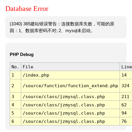
Database Error
(1040) 365建站错误警告：连接数据库失败，可能的原
因：1、数据库密码不对; 2、mysql未启动。
PHP Debug
No.
File
Line
1
/index.php
14
2
/source/function/function_extend.php
324
3
/source/class/jzmysql.class.php
211
4
/source/class/jzmysql.class.php
62
5
/source/class/jzmysql.class.php
94
6
/source/class/jzmysql.class.php
76